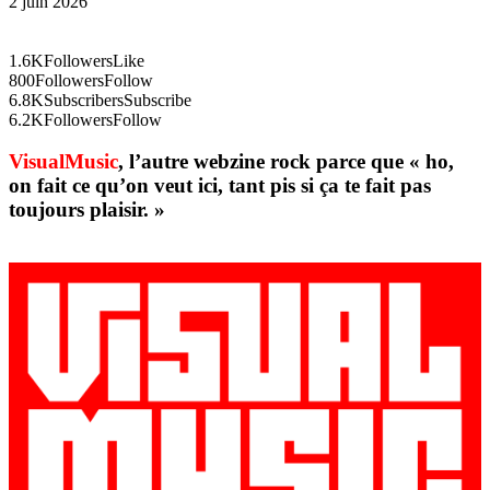
2 juin 2026
1.6K
Followers
Like
800
Followers
Follow
6.8K
Subscribers
Subscribe
6.2K
Followers
Follow
VisualMusic
, l’autre webzine rock parce que « ho,
on fait ce qu’on veut ici, tant pis si ça te fait pas
toujours plaisir. »