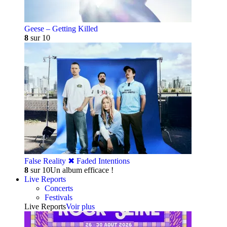
Geese – Getting Killed
8
sur 10
False Reality ✖︎ Faded Intentions
8
sur 10
Un album efficace !
Live Reports
Concerts
Festivals
Live Reports
Voir plus