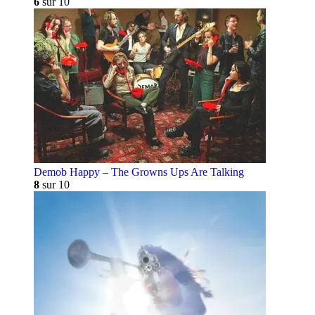
6
sur 10
Demob Happy – The Growns Ups Are Talking
8
sur 10