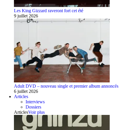
Les King Gizzard raveront fort cet été
9 juillet 2026
Adult DVD – nouveau single et premier album annoncés
6 juillet 2026
Articles
Interviews
Dossiers
Articles
Voir plus