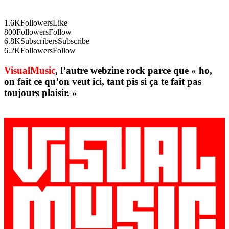
1.6K
Followers
Like
800
Followers
Follow
6.8K
Subscribers
Subscribe
6.2K
Followers
Follow
VisualMusic
, l’autre webzine rock parce que « ho,
on fait ce qu’on veut ici, tant pis si ça te fait pas
toujours plaisir. »