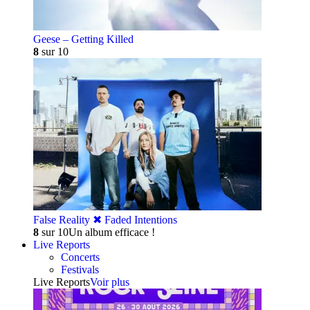
Geese – Getting Killed
8
sur 10
False Reality ✖︎ Faded Intentions
8
sur 10
Un album efficace !
Live Reports
Concerts
Festivals
Live Reports
Voir plus