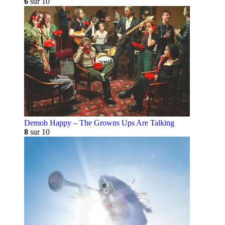
6
sur 10
Demob Happy – The Growns Ups Are Talking
8
sur 10