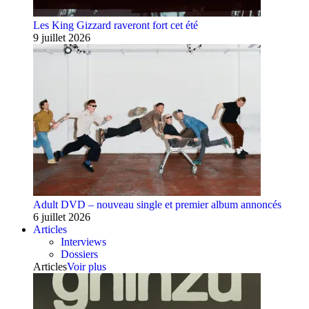
Les King Gizzard raveront fort cet été
9 juillet 2026
Adult DVD – nouveau single et premier album annoncés
6 juillet 2026
Articles
Interviews
Dossiers
Articles
Voir plus