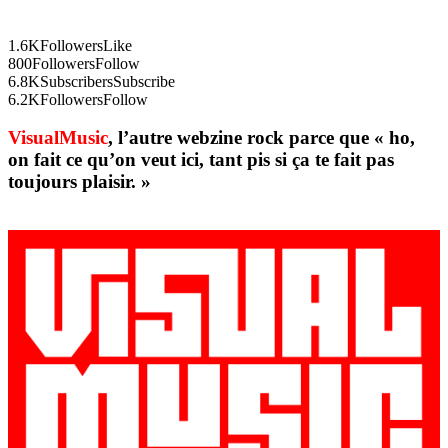
1.6K
Followers
Like
800
Followers
Follow
6.8K
Subscribers
Subscribe
6.2K
Followers
Follow
VisualMusic
, l’autre webzine rock parce que « ho,
on fait ce qu’on veut ici, tant pis si ça te fait pas
toujours plaisir. »