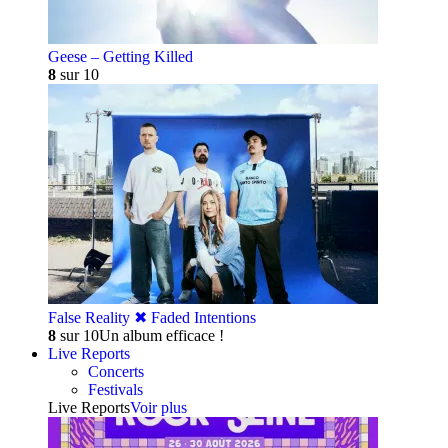
Geese – Getting Killed
8
sur 10
False Reality ✖︎ Faded Intentions
8
sur 10
Un album efficace !
Live Reports
Concerts
Festivals
Live Reports
Voir plus