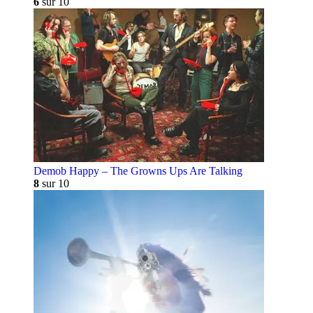
6
sur 10
Demob Happy – The Growns Ups Are Talking
8
sur 10