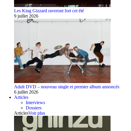
Les King Gizzard raveront fort cet été
9 juillet 2026
Adult DVD – nouveau single et premier album annoncés
6 juillet 2026
Articles
Interviews
Dossiers
Articles
Voir plus