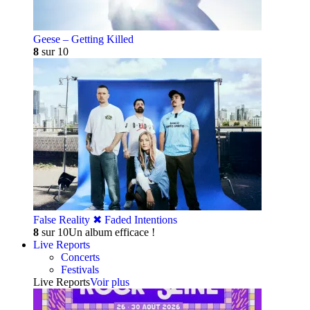
Geese – Getting Killed
8
sur 10
False Reality ✖︎ Faded Intentions
8
sur 10
Un album efficace !
Live Reports
Concerts
Festivals
Live Reports
Voir plus