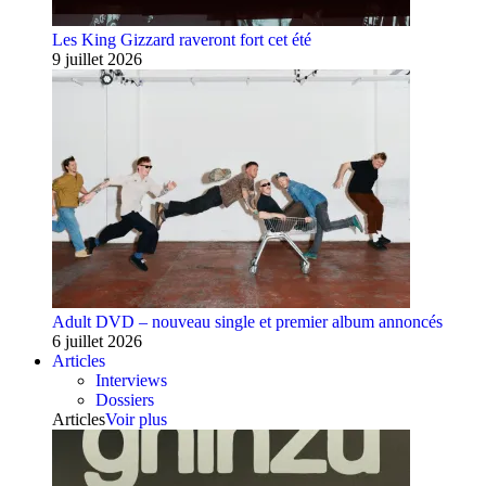
Les King Gizzard raveront fort cet été
9 juillet 2026
Adult DVD – nouveau single et premier album annoncés
6 juillet 2026
Articles
Interviews
Dossiers
Articles
Voir plus