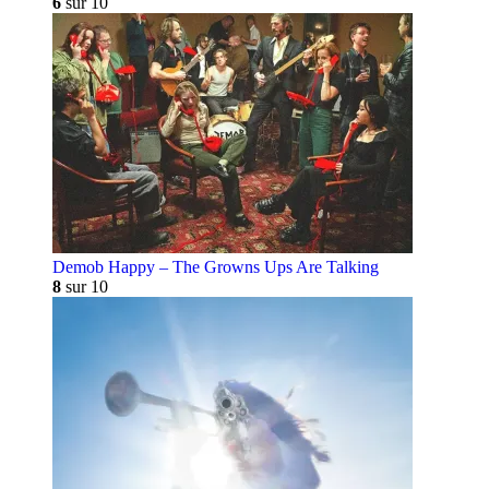
6
sur 10
Demob Happy – The Growns Ups Are Talking
8
sur 10