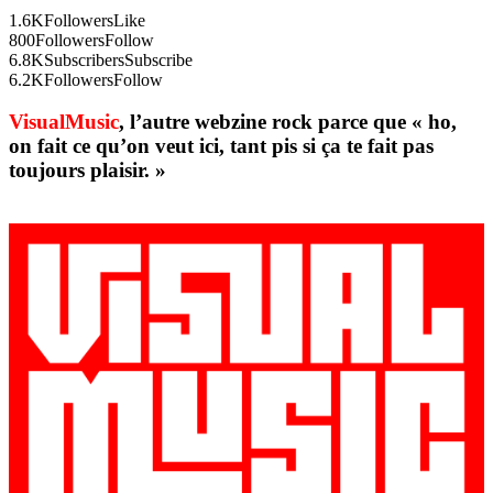
1.6K
Followers
Like
800
Followers
Follow
6.8K
Subscribers
Subscribe
6.2K
Followers
Follow
VisualMusic
, l’autre webzine rock parce que « ho,
on fait ce qu’on veut ici, tant pis si ça te fait pas
toujours plaisir. »