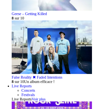
Geese – Getting Killed
8
sur 10
False Reality ✖︎ Faded Intentions
8
sur 10
Un album efficace !
Live Reports
Concerts
Festivals
Live Reports
Voir plus