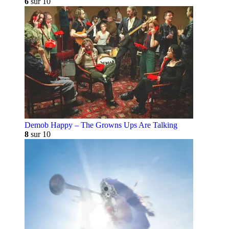
6
sur 10
Demob Happy – The Growns Ups Are Talking
8
sur 10