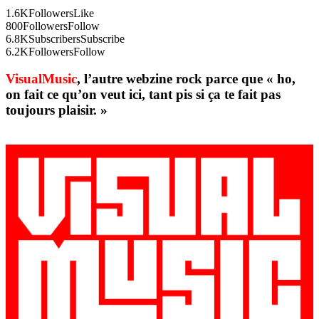
1.6K
Followers
Like
800
Followers
Follow
6.8K
Subscribers
Subscribe
6.2K
Followers
Follow
VisualMusic
, l’autre webzine rock parce que « ho,
on fait ce qu’on veut ici, tant pis si ça te fait pas
toujours plaisir. »