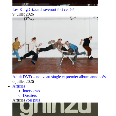
Les King Gizzard raveront fort cet été
9 juillet 2026
Adult DVD – nouveau single et premier album annoncés
6 juillet 2026
Articles
Interviews
Dossiers
Articles
Voir plus