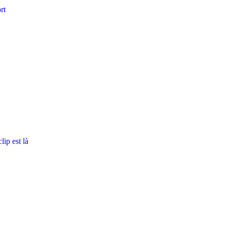
rt
ip est là