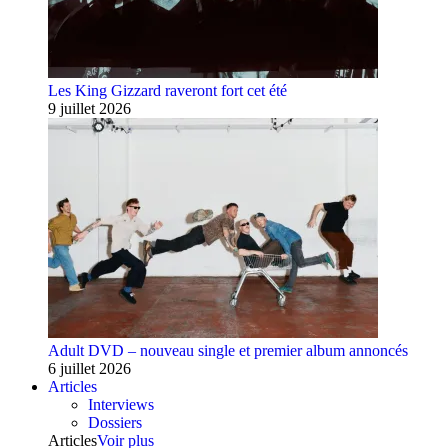
Les King Gizzard raveront fort cet été
9 juillet 2026
Adult DVD – nouveau single et premier album annoncés
6 juillet 2026
Articles
Interviews
Dossiers
Articles
Voir plus