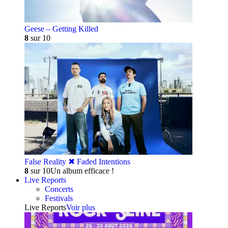
Geese – Getting Killed
8
sur 10
False Reality ✖︎ Faded Intentions
8
sur 10
Un album efficace !
Live Reports
Concerts
Festivals
Live Reports
Voir plus