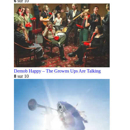
6
sur 10
Demob Happy – The Growns Ups Are Talking
8
sur 10