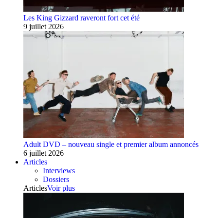
Les King Gizzard raveront fort cet été
9 juillet 2026
Adult DVD – nouveau single et premier album annoncés
6 juillet 2026
Articles
Interviews
Dossiers
Articles
Voir plus