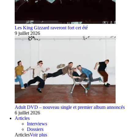
Les King Gizzard raveront fort cet été
9 juillet 2026
Adult DVD – nouveau single et premier album annoncés
6 juillet 2026
Articles
Interviews
Dossiers
Articles
Voir plus