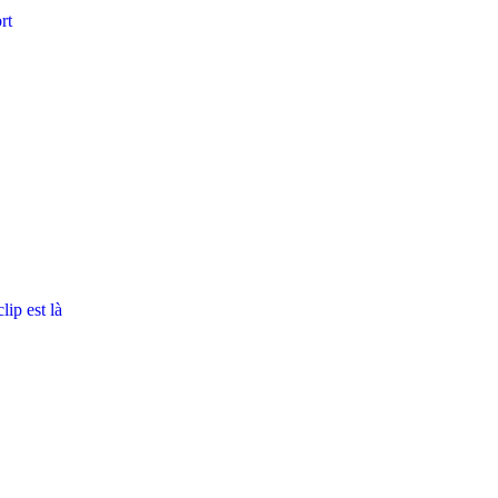
rt
ip est là