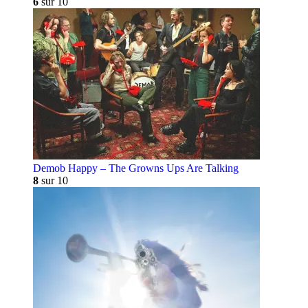
6
sur 10
Demob Happy – The Growns Ups Are Talking
8
sur 10