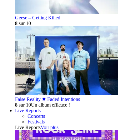
Geese – Getting Killed
8
sur 10
False Reality ✖︎ Faded Intentions
8
sur 10
Un album efficace !
Live Reports
Concerts
Festivals
Live Reports
Voir plus