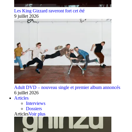
Les King Gizzard raveront fort cet été
9 juillet 2026
Adult DVD – nouveau single et premier album annoncés
6 juillet 2026
Articles
Interviews
Dossiers
Articles
Voir plus