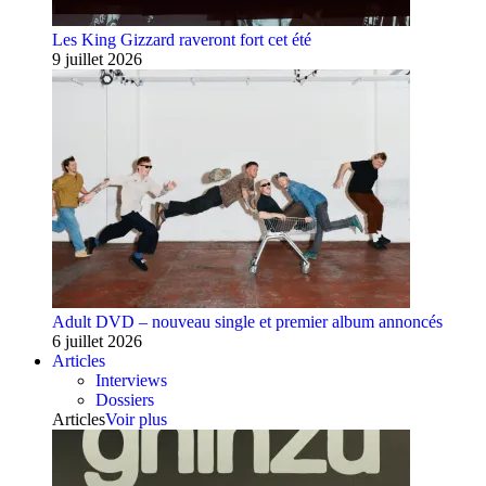
Les King Gizzard raveront fort cet été
9 juillet 2026
Adult DVD – nouveau single et premier album annoncés
6 juillet 2026
Articles
Interviews
Dossiers
Articles
Voir plus