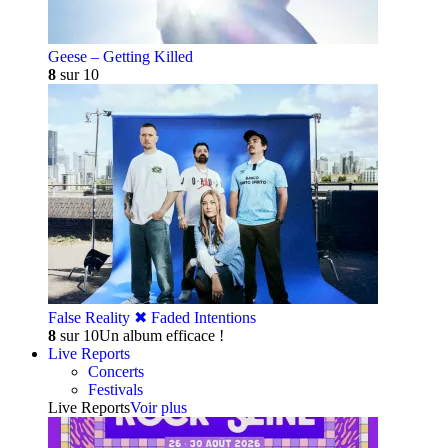
Geese – Getting Killed
8
sur 10
False Reality ✖︎ Faded Intentions
8
sur 10
Un album efficace !
Live Reports
Concerts
Festivals
Live Reports
Voir plus