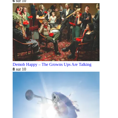
6
sur 10
Demob Happy – The Growns Ups Are Talking
8
sur 10