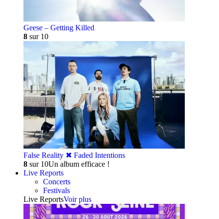
Geese – Getting Killed
8
sur 10
False Reality ✖︎ Faded Intentions
8
sur 10
Un album efficace !
Live Reports
Concerts
Festivals
Live Reports
Voir plus