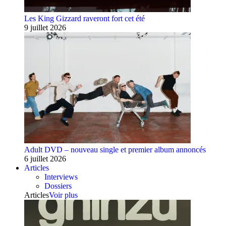
Les King Gizzard raveront fort cet été
9 juillet 2026
Adult DVD – nouveau single et premier album annoncés
6 juillet 2026
Articles
Interviews
Dossiers
Articles
Voir plus