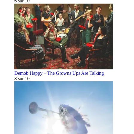
6
sur 10
Demob Happy – The Growns Ups Are Talking
8
sur 10