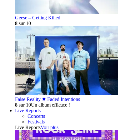
Geese – Getting Killed
8
sur 10
False Reality ✖︎ Faded Intentions
8
sur 10
Un album efficace !
Live Reports
Concerts
Festivals
Live Reports
Voir plus