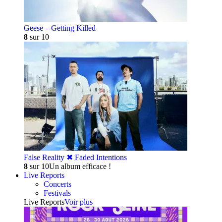
Geese – Getting Killed
8
sur 10
False Reality ✖︎ Faded Intentions
8
sur 10
Un album efficace !
Live Reports
Concerts
Festivals
Live Reports
Voir plus