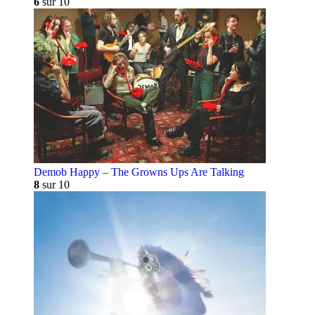
6
sur 10
Demob Happy – The Growns Ups Are Talking
8
sur 10