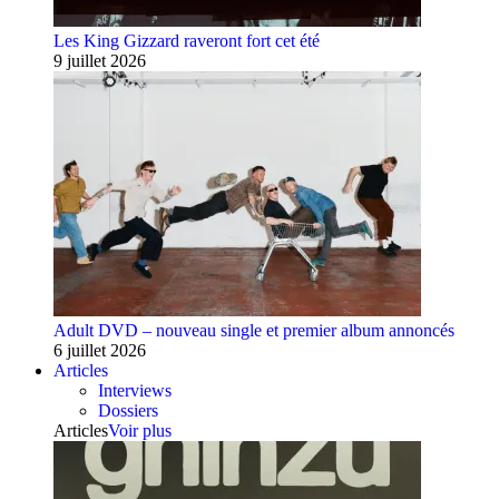
Les King Gizzard raveront fort cet été
9 juillet 2026
Adult DVD – nouveau single et premier album annoncés
6 juillet 2026
Articles
Interviews
Dossiers
Articles
Voir plus