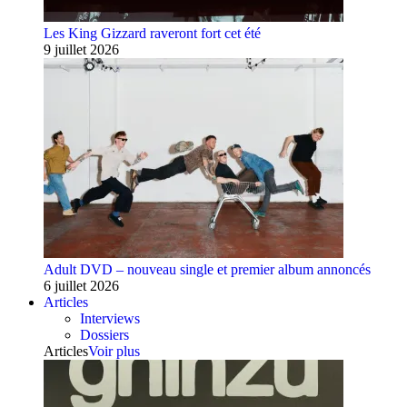
Les King Gizzard raveront fort cet été
9 juillet 2026
Adult DVD – nouveau single et premier album annoncés
6 juillet 2026
Articles
Interviews
Dossiers
Articles
Voir plus