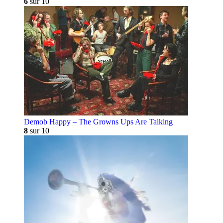
6
sur 10
Demob Happy – The Growns Ups Are Talking
8
sur 10