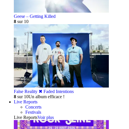
Geese – Getting Killed
8
sur 10
False Reality ✖︎ Faded Intentions
8
sur 10
Un album efficace !
Live Reports
Concerts
Festivals
Live Reports
Voir plus