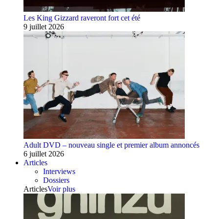
Les King Gizzard raveront fort cet été
9 juillet 2026
Adult DVD – nouveau single et premier album annoncés
6 juillet 2026
Articles
Interviews
Dossiers
Articles
Voir plus