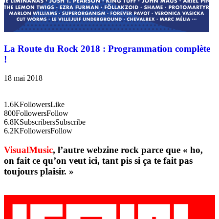
La Route du Rock 2018 : Programmation complète
!
18 mai 2018
1.6K
Followers
Like
800
Followers
Follow
6.8K
Subscribers
Subscribe
6.2K
Followers
Follow
VisualMusic
, l’autre webzine rock parce que « ho,
on fait ce qu’on veut ici, tant pis si ça te fait pas
toujours plaisir. »