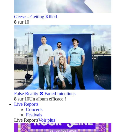
Geese – Getting Killed
8
sur 10
False Reality ✖︎ Faded Intentions
8
sur 10
Un album efficace !
Live Reports
Concerts
Festivals
Live Reports
Voir plus