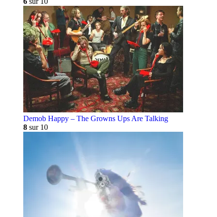
6
sur 10
Demob Happy – The Growns Ups Are Talking
8
sur 10