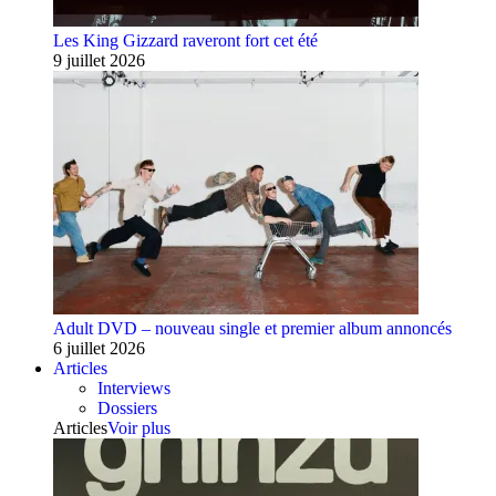
Les King Gizzard raveront fort cet été
9 juillet 2026
Adult DVD – nouveau single et premier album annoncés
6 juillet 2026
Articles
Interviews
Dossiers
Articles
Voir plus