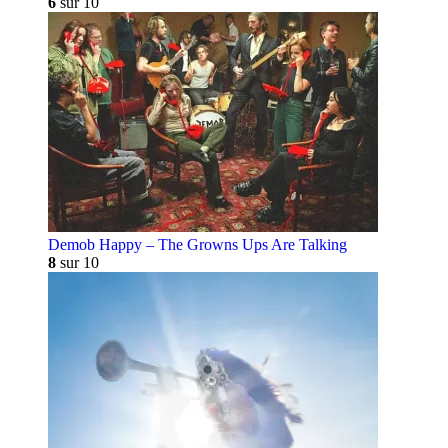
6
sur 10
Demob Happy – The Growns Ups Are Talking
8
sur 10