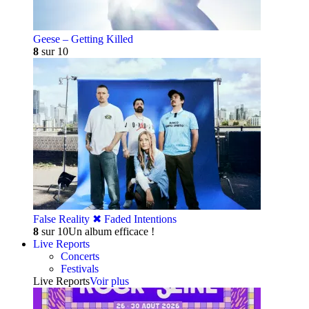
Geese – Getting Killed
8
sur 10
False Reality ✖︎ Faded Intentions
8
sur 10
Un album efficace !
Live Reports
Concerts
Festivals
Live Reports
Voir plus