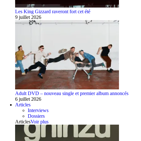
Les King Gizzard raveront fort cet été
9 juillet 2026
Adult DVD – nouveau single et premier album annoncés
6 juillet 2026
Articles
Interviews
Dossiers
Articles
Voir plus