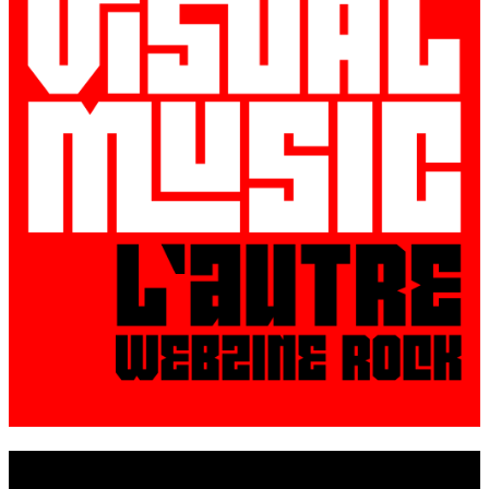
© VisualMusic - 2026