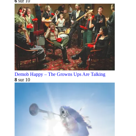
6
sur 10
Demob Happy – The Growns Ups Are Talking
8
sur 10