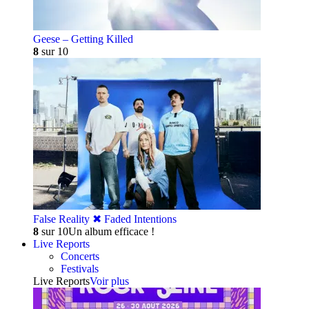
Geese – Getting Killed
8
sur 10
False Reality ✖︎ Faded Intentions
8
sur 10
Un album efficace !
Live Reports
Concerts
Festivals
Live Reports
Voir plus