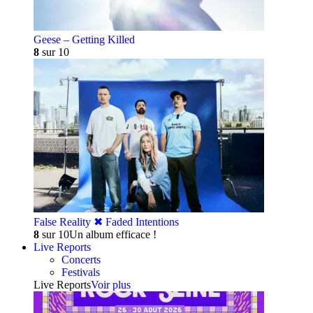
Geese – Getting Killed
8
sur 10
False Reality ✖︎ Faded Intentions
8
sur 10
Un album efficace !
Live Reports
Concerts
Festivals
Live Reports
Voir plus