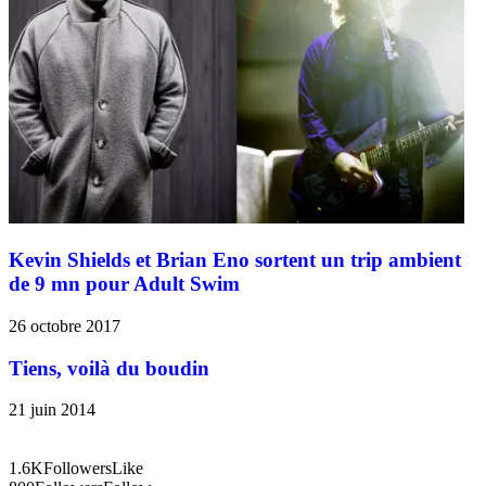
Kevin Shields et Brian Eno sortent un trip ambient
de 9 mn pour Adult Swim
26 octobre 2017
Tiens, voilà du boudin
21 juin 2014
1.6K
Followers
Like