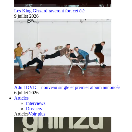
Les King Gizzard raveront fort cet été
9 juillet 2026
Adult DVD – nouveau single et premier album annoncés
6 juillet 2026
Articles
Interviews
Dossiers
Articles
Voir plus