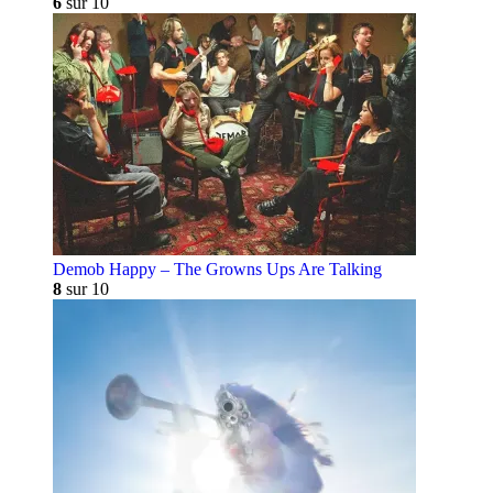
6
sur 10
Demob Happy – The Growns Ups Are Talking
8
sur 10