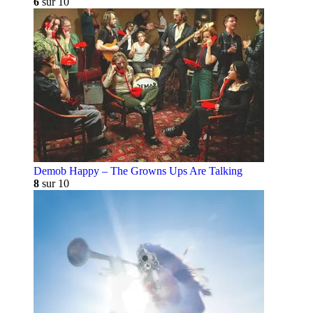
6
sur 10
Demob Happy – The Growns Ups Are Talking
8
sur 10