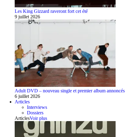
Les King Gizzard raveront fort cet été
9 juillet 2026
Adult DVD – nouveau single et premier album annoncés
6 juillet 2026
Articles
Interviews
Dossiers
Articles
Voir plus