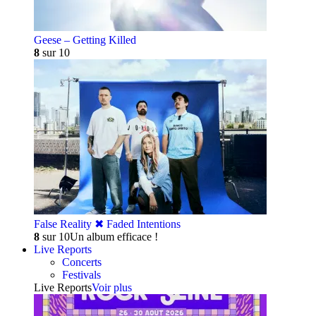
Geese – Getting Killed
8
sur 10
False Reality ✖︎ Faded Intentions
8
sur 10
Un album efficace !
Live Reports
Concerts
Festivals
Live Reports
Voir plus