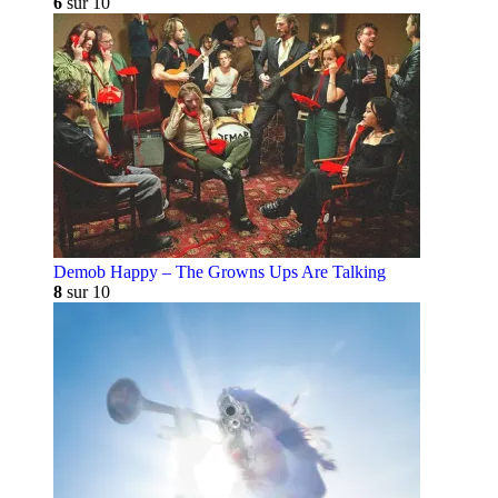
6
sur 10
Demob Happy – The Growns Ups Are Talking
8
sur 10