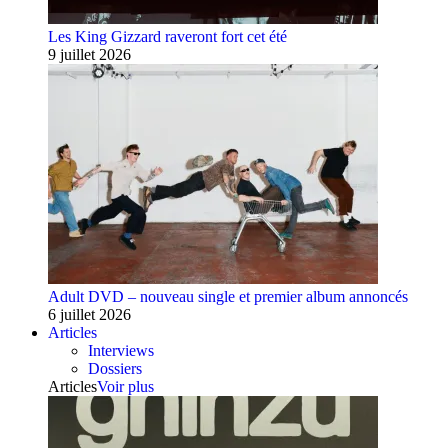
Les King Gizzard raveront fort cet été
9 juillet 2026
Adult DVD – nouveau single et premier album annoncés
6 juillet 2026
Articles
Interviews
Dossiers
Articles
Voir plus