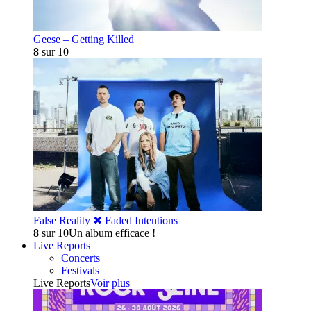
Geese – Getting Killed
8
sur 10
False Reality ✖︎ Faded Intentions
8
sur 10
Un album efficace !
Live Reports
Concerts
Festivals
Live Reports
Voir plus