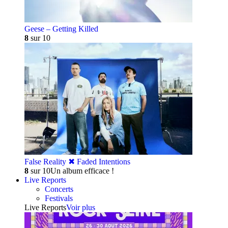
Geese – Getting Killed
8
sur 10
False Reality ✖︎ Faded Intentions
8
sur 10
Un album efficace !
Live Reports
Concerts
Festivals
Live Reports
Voir plus