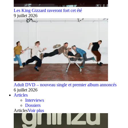
Les King Gizzard raveront fort cet été
9 juillet 2026
Adult DVD – nouveau single et premier album annoncés
6 juillet 2026
Articles
Interviews
Dossiers
Articles
Voir plus