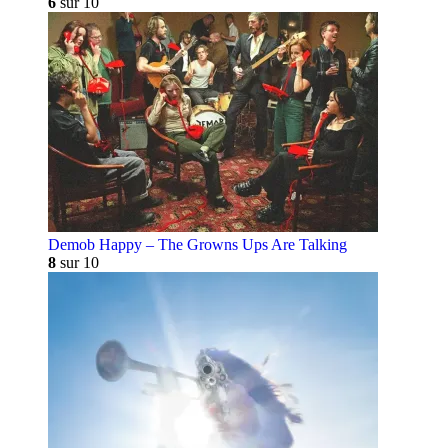
6
sur 10
Demob Happy – The Growns Ups Are Talking
8
sur 10