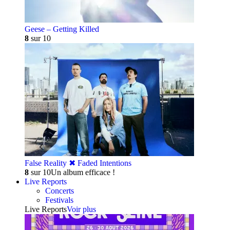
Geese – Getting Killed
8
sur 10
False Reality ✖︎ Faded Intentions
8
sur 10
Un album efficace !
Live Reports
Concerts
Festivals
Live Reports
Voir plus