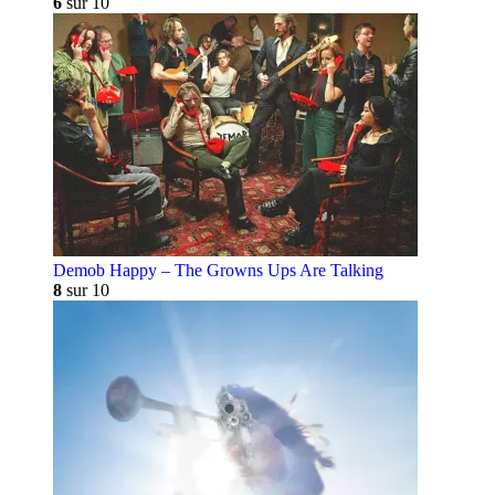
6
sur 10
Demob Happy – The Growns Ups Are Talking
8
sur 10