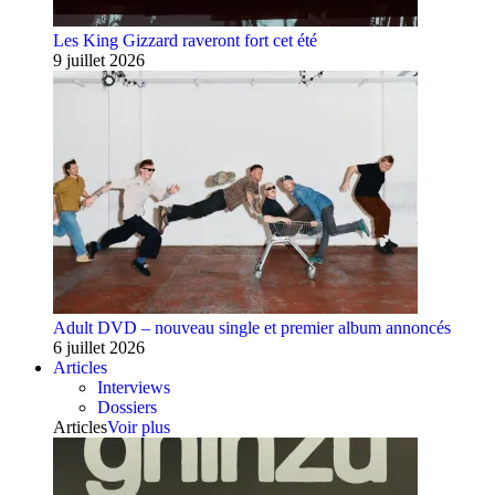
Les King Gizzard raveront fort cet été
9 juillet 2026
Adult DVD – nouveau single et premier album annoncés
6 juillet 2026
Articles
Interviews
Dossiers
Articles
Voir plus