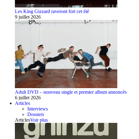
Les King Gizzard raveront fort cet été
9 juillet 2026
Adult DVD – nouveau single et premier album annoncés
6 juillet 2026
Articles
Interviews
Dossiers
Articles
Voir plus