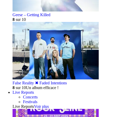
Geese – Getting Killed
8
sur 10
False Reality ✖︎ Faded Intentions
8
sur 10
Un album efficace !
Live Reports
Concerts
Festivals
Live Reports
Voir plus