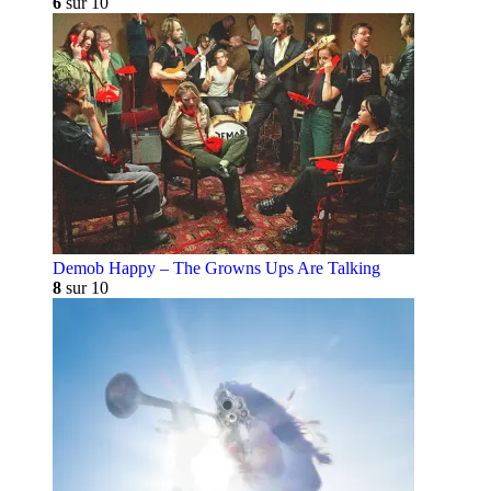
6
sur 10
Demob Happy – The Growns Ups Are Talking
8
sur 10