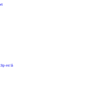
rt
ip est là