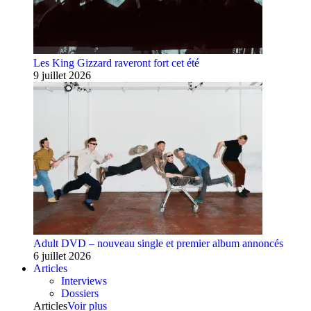
Les King Gizzard raveront fort cet été
9 juillet 2026
Adult DVD – nouveau single et premier album annoncés
6 juillet 2026
Articles
Interviews
Dossiers
Articles
Voir plus