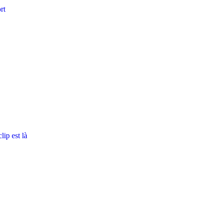
rt
ip est là