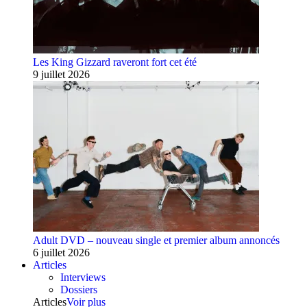
Les King Gizzard raveront fort cet été
9 juillet 2026
Adult DVD – nouveau single et premier album annoncés
6 juillet 2026
Articles
Interviews
Dossiers
Articles
Voir plus