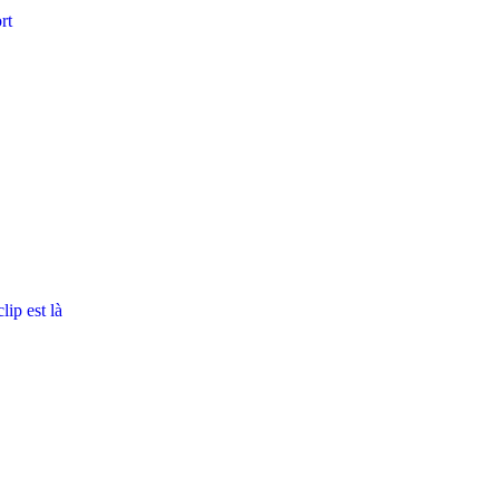
rt
ip est là