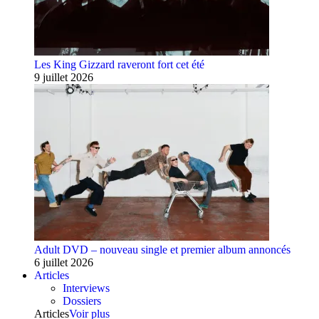
Les King Gizzard raveront fort cet été
9 juillet 2026
Adult DVD – nouveau single et premier album annoncés
6 juillet 2026
Articles
Interviews
Dossiers
Articles
Voir plus