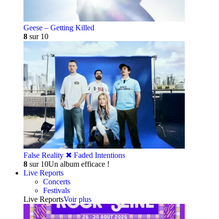
Geese – Getting Killed
8
sur 10
False Reality ✖︎ Faded Intentions
8
sur 10
Un album efficace !
Live Reports
Concerts
Festivals
Live Reports
Voir plus