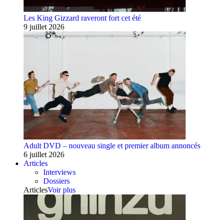
Les King Gizzard raveront fort cet été
9 juillet 2026
Adult DVD – nouveau single et premier album annoncés
6 juillet 2026
Articles
Interviews
Dossiers
Articles
Voir plus