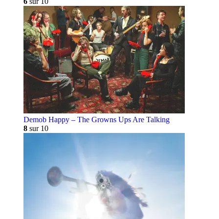
6
sur 10
Demob Happy – The Growns Ups Are Talking
8
sur 10