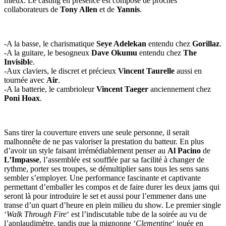
mieux. Le casting en présence est composé de proches
collaborateurs de
Tony Allen
et de
Yannis
.
-A la basse, le charismatique
Seye Adelekan
entendu chez
Gorillaz
.
-A la guitare, le besogneux
Dave Okumu
entendu chez
The
Invisibl
e.
-Aux claviers, le discret et précieux
Vincent Taurelle
aussi en
tournée avec
Air
.
-A la batterie, le cambrioleur
Vincent Taeger
anciennement chez
Poni Hoax
.
Sans tirer la couverture envers une seule personne, il serait
malhonnête de ne pas valoriser la prestation du batteur. En plus
d’avoir un style faisant irrémédiablement penser au
Al Pacino
de
L’Impasse
, l’assemblée est soufflée par sa facilité à changer de
rythme, porter ses troupes, se démultiplier sans tous les sens sans
sembler s’employer. Une performance fascinante et captivante
permettant d’emballer les compos et de faire durer les deux jams qui
seront là pour introduire le set et aussi pour l’emmener dans une
transe d’un quart d’heure en plein milieu du show. Le premier single
‘
Walk Through Fire
‘ est l’indiscutable tube de la soirée au vu de
l’applaudimètre, tandis que la mignonne ‘
Clementine
‘ jouée en