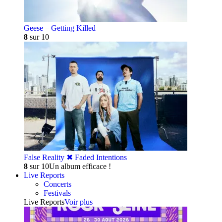
Geese – Getting Killed
8
sur 10
False Reality ✖︎ Faded Intentions
8
sur 10
Un album efficace !
Live Reports
Concerts
Festivals
Live Reports
Voir plus