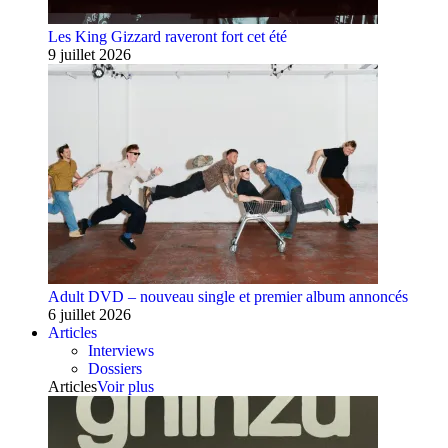
Les King Gizzard raveront fort cet été
9 juillet 2026
Adult DVD – nouveau single et premier album annoncés
6 juillet 2026
Articles
Interviews
Dossiers
Articles
Voir plus