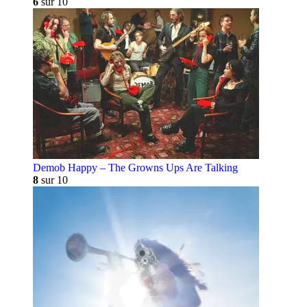
6
sur 10
Demob Happy – The Growns Ups Are Talking
8
sur 10