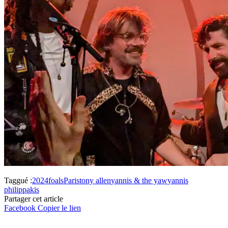
Taggué :
2024
foals
Paris
tony allen
yannis & the yaw
yannis
philippakis
Partager cet article
Facebook
Copier le lien