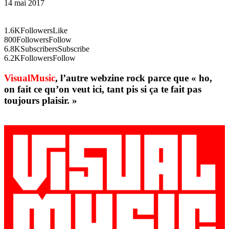
14 mai 2017
1.6K
Followers
Like
800
Followers
Follow
6.8K
Subscribers
Subscribe
6.2K
Followers
Follow
VisualMusic
, l’autre webzine rock parce que « ho,
on fait ce qu’on veut ici, tant pis si ça te fait pas
toujours plaisir. »