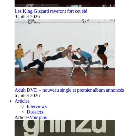
Les King Gizzard raveront fort cet été
9 juillet 2026
Adult DVD – nouveau single et premier album annoncés
6 juillet 2026
Articles
Interviews
Dossiers
Articles
Voir plus