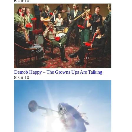
6
sur 10
Demob Happy – The Growns Ups Are Talking
8
sur 10