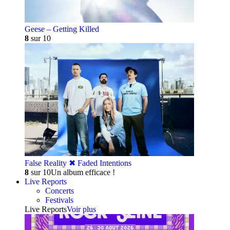
Geese – Getting Killed
8
sur 10
False Reality ✖︎ Faded Intentions
8
sur 10
Un album efficace !
Live Reports
Concerts
Festivals
Live Reports
Voir plus