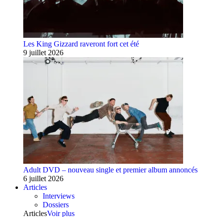
Les King Gizzard raveront fort cet été
9 juillet 2026
Adult DVD – nouveau single et premier album annoncés
6 juillet 2026
Articles
Interviews
Dossiers
Articles
Voir plus