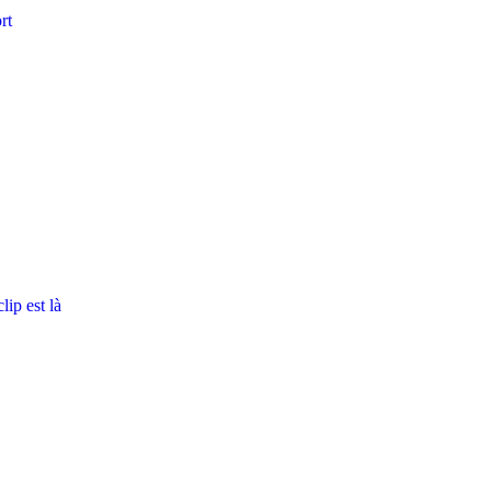
rt
ip est là