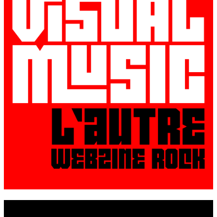
© VisualMusic - 2026