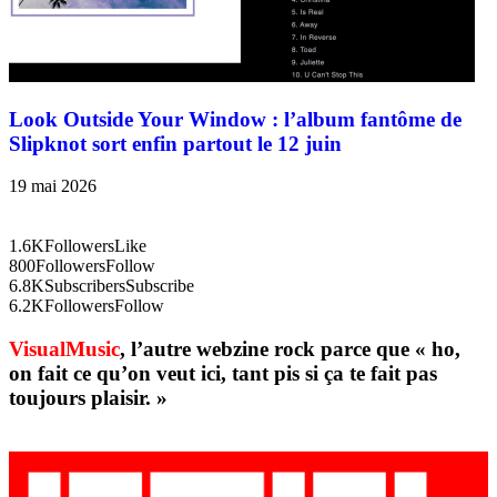
Look Outside Your Window : l’album fantôme de
Slipknot sort enfin partout le 12 juin
19 mai 2026
1.6K
Followers
Like
800
Followers
Follow
6.8K
Subscribers
Subscribe
6.2K
Followers
Follow
VisualMusic
, l’autre webzine rock parce que « ho,
on fait ce qu’on veut ici, tant pis si ça te fait pas
toujours plaisir. »