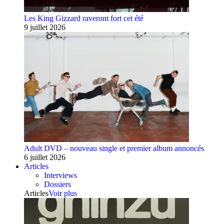
Les King Gizzard raveront fort cet été
9 juillet 2026
Adult DVD – nouveau single et premier album annoncés
6 juillet 2026
Articles
Interviews
Dossiers
Articles
Voir plus