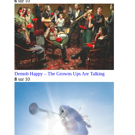
6
sur 10
Demob Happy – The Growns Ups Are Talking
8
sur 10