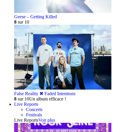
Geese – Getting Killed
8
sur 10
False Reality ✖︎ Faded Intentions
8
sur 10
Un album efficace !
Live Reports
Concerts
Festivals
Live Reports
Voir plus