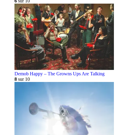
6
sur 10
Demob Happy – The Growns Ups Are Talking
8
sur 10