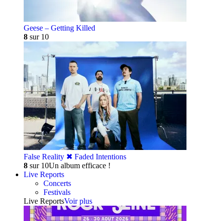
Geese – Getting Killed
8
sur 10
False Reality ✖︎ Faded Intentions
8
sur 10
Un album efficace !
Live Reports
Concerts
Festivals
Live Reports
Voir plus