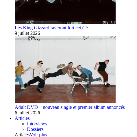
Les King Gizzard raveront fort cet été
9 juillet 2026
Adult DVD – nouveau single et premier album annoncés
6 juillet 2026
Articles
Interviews
Dossiers
Articles
Voir plus