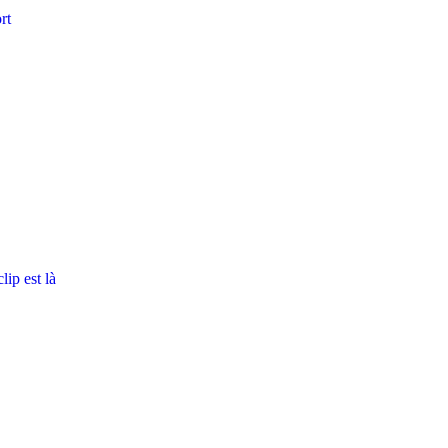
rt
ip est là