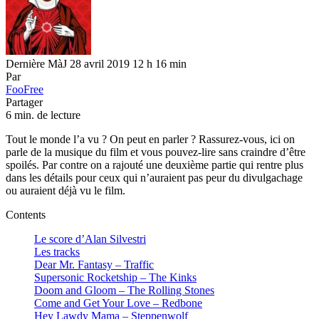
Dernière MàJ 28 avril 2019 12 h 16 min
Par
FooFree
Partager
6 min. de lecture
Tout le monde l’a vu ? On peut en parler ? Rassurez-vous, ici on
parle de la musique du film et vous pouvez-lire sans craindre d’être
spoilés. Par contre on a rajouté une deuxième partie qui rentre plus
dans les détails pour ceux qui n’auraient pas peur du divulgachage
ou auraient déjà vu le film.
Contents
Le score d’Alan Silvestri
Les tracks
Dear Mr. Fantasy – Traffic
Supersonic Rocketship – The Kinks
Doom and Gloom – The Rolling Stones
Come and Get Your Love – Redbone
Hey Lawdy Mama – Steppenwolf