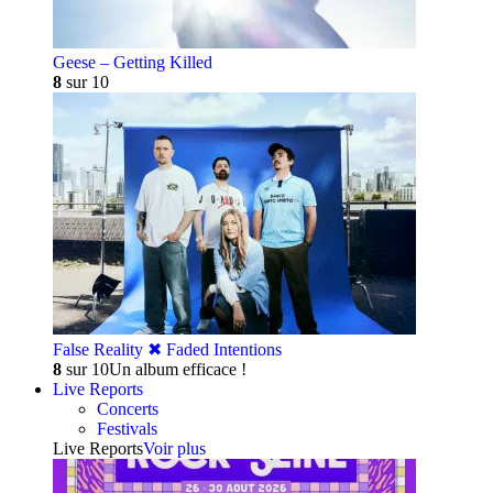
Geese – Getting Killed
8
sur 10
False Reality ✖︎ Faded Intentions
8
sur 10
Un album efficace !
Live Reports
Concerts
Festivals
Live Reports
Voir plus