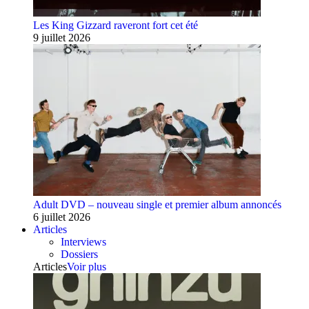
Les King Gizzard raveront fort cet été
9 juillet 2026
Adult DVD – nouveau single et premier album annoncés
6 juillet 2026
Articles
Interviews
Dossiers
Articles
Voir plus