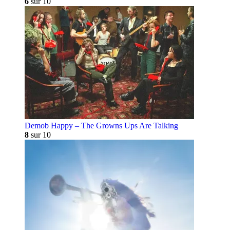
6
sur 10
Demob Happy – The Growns Ups Are Talking
8
sur 10