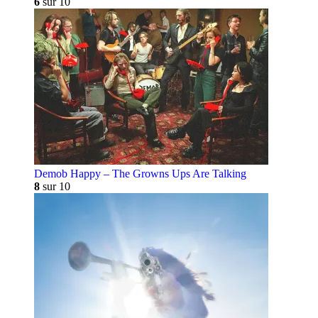
6
sur 10
Demob Happy – The Growns Ups Are Talking
8
sur 10