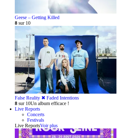
Geese – Getting Killed
8
sur 10
False Reality ✖︎ Faded Intentions
8
sur 10
Un album efficace !
Live Reports
Concerts
Festivals
Live Reports
Voir plus