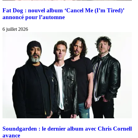
Fat Dog : nouvel album ‘Cancel Me (I’m Tired)’
annoncé pour l’automne
6 juillet 2026
Soundgarden : le dernier album avec Chris Cornell
avance