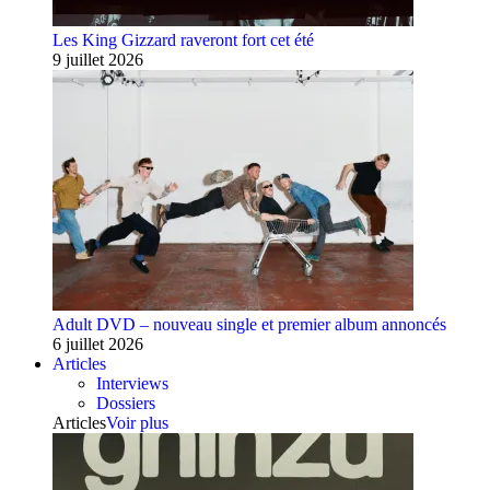
Les King Gizzard raveront fort cet été
9 juillet 2026
Adult DVD – nouveau single et premier album annoncés
6 juillet 2026
Articles
Interviews
Dossiers
Articles
Voir plus