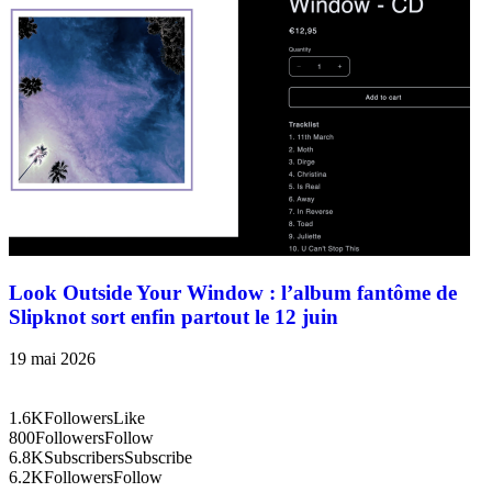
Look Outside Your Window : l’album fantôme de
Slipknot sort enfin partout le 12 juin
19 mai 2026
1.6K
Followers
Like
800
Followers
Follow
6.8K
Subscribers
Subscribe
6.2K
Followers
Follow