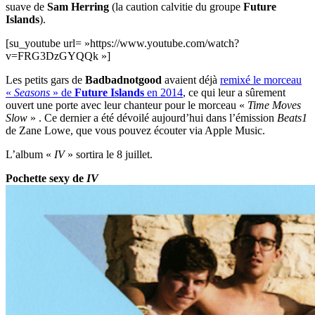
suave de
Sam Herring
(la caution calvitie du groupe
Future
Islands
).
[su_youtube url= »https://www.youtube.com/watch?
v=FRG3DzGYQQk »]
Les petits gars de
Badbadnotgood
avaient déjà
remixé le morceau
«
Seasons
» de
Future Islands
en 2014
, ce qui leur a sûrement
ouvert une porte avec leur chanteur pour le morceau «
Time Moves
Slow
» . Ce dernier a été dévoilé aujourd’hui dans l’émission
Beats1
de Zane Lowe, que vous pouvez écouter via Apple Music.
L’album «
IV
» sortira le 8 juillet.
Pochette sexy de
IV