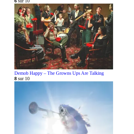
6
sur 10
Demob Happy – The Growns Ups Are Talking
8
sur 10