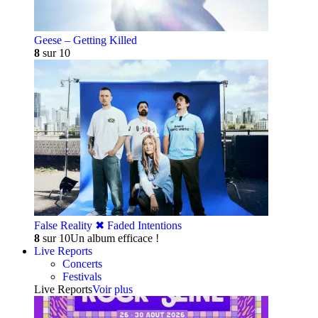
Geese – Getting Killed
8
sur 10
False Reality ✖︎ Faded Intentions
8
sur 10
Un album efficace !
Live Reports
Concerts
Festivals
Live Reports
Voir plus