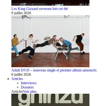
Les King Gizzard raveront fort cet été
9 juillet 2026
Adult DVD – nouveau single et premier album annoncés
6 juillet 2026
Articles
Interviews
Dossiers
Articles
Voir plus