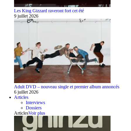
Les King Gizzard raveront fort cet été
9 juillet 2026
Adult DVD – nouveau single et premier album annoncés
6 juillet 2026
Articles
Interviews
Dossiers
Articles
Voir plus