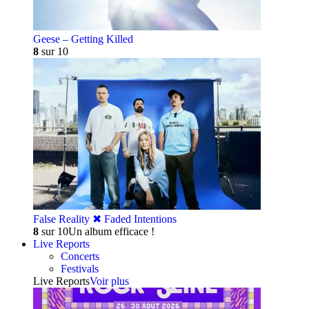
Geese – Getting Killed
8
sur 10
False Reality ✖︎ Faded Intentions
8
sur 10
Un album efficace !
Live Reports
Concerts
Festivals
Live Reports
Voir plus