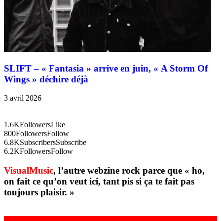
SLIFT – « Fantasia » arrive en juin, « A Storm Of
Wings » déchire déjà
3 avril 2026
1.6K
Followers
Like
800
Followers
Follow
6.8K
Subscribers
Subscribe
6.2K
Followers
Follow
VisualMusic
, l’autre webzine rock parce que « ho,
on fait ce qu’on veut ici, tant pis si ça te fait pas
toujours plaisir. »