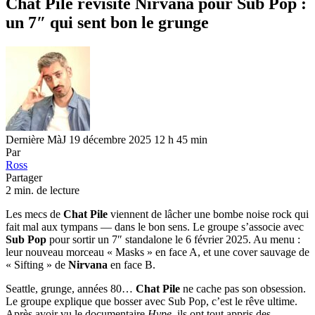
Chat Pile revisite Nirvana pour Sub Pop :
un 7″ qui sent bon le grunge
Dernière MàJ 19 décembre 2025 12 h 45 min
Par
Ross
Partager
2 min. de lecture
Les mecs de
Chat Pile
viennent de lâcher une bombe noise rock qui
fait mal aux tympans — dans le bon sens. Le groupe s’associe avec
Sub Pop
pour sortir un 7″ standalone le 6 février 2025. Au menu :
leur nouveau morceau « Masks » en face A, et une cover sauvage de
« Sifting » de
Nirvana
en face B.
Seattle, grunge, années 80…
Chat Pile
ne cache pas son obsession.
Le groupe explique que bosser avec Sub Pop, c’est le rêve ultime.
Après avoir vu le documentaire
Hype
, ils ont tout appris des