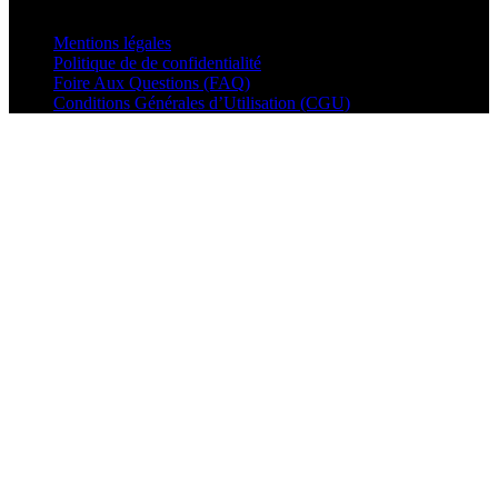
© VisualMusic - 2026
Mentions légales
Politique de de confidentialité
Foire Aux Questions (FAQ)
Conditions Générales d’Utilisation (CGU)