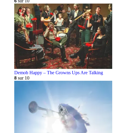
6
sur 10
Demob Happy – The Growns Ups Are Talking
8
sur 10