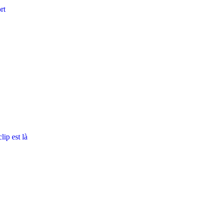
rt
ip est là