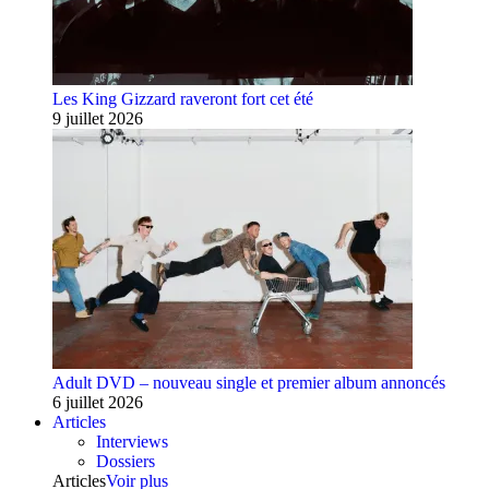
Les King Gizzard raveront fort cet été
9 juillet 2026
Adult DVD – nouveau single et premier album annoncés
6 juillet 2026
Articles
Interviews
Dossiers
Articles
Voir plus