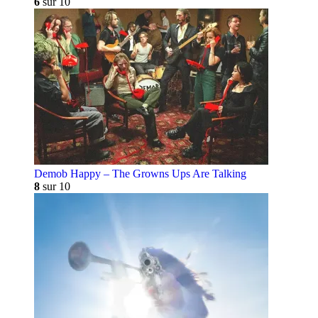
6
sur 10
Demob Happy – The Growns Ups Are Talking
8
sur 10