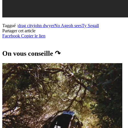
Taggué :
drag city
john dwyer
No Age
oh sees
Ty Segall
Partager cet article
Facebook
Copier le lien
On vous conseille ↷