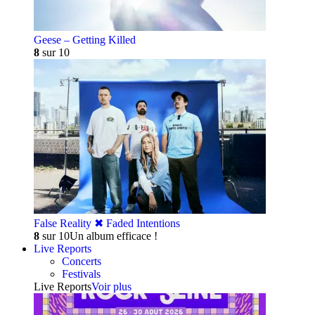
Geese – Getting Killed
8
sur 10
False Reality ✖︎ Faded Intentions
8
sur 10
Un album efficace !
Live Reports
Concerts
Festivals
Live Reports
Voir plus