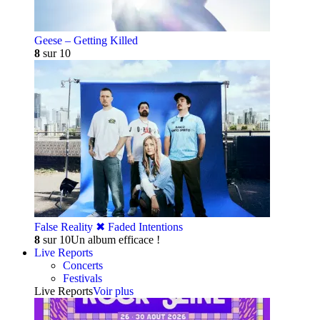
Geese – Getting Killed
8
sur 10
False Reality ✖︎ Faded Intentions
8
sur 10
Un album efficace !
Live Reports
Concerts
Festivals
Live Reports
Voir plus