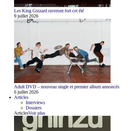
Les King Gizzard raveront fort cet été
9 juillet 2026
Adult DVD – nouveau single et premier album annoncés
6 juillet 2026
Articles
Interviews
Dossiers
Articles
Voir plus