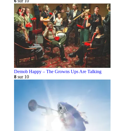
6
sur 10
Demob Happy – The Growns Ups Are Talking
8
sur 10