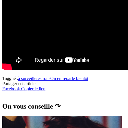
Taggué :
à surveiller
estrons
On en reparle bientôt
Partager cet article
Facebook
Copier le lien
On vous conseille ↷