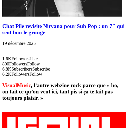
Chat Pile revisite Nirvana pour Sub Pop : un 7″ qui
sent bon le grunge
19 décembre 2025
1.6K
Followers
Like
800
Followers
Follow
6.8K
Subscribers
Subscribe
6.2K
Followers
Follow
VisualMusic
, l’autre webzine rock parce que « ho,
on fait ce qu’on veut ici, tant pis si ça te fait pas
toujours plaisir. »