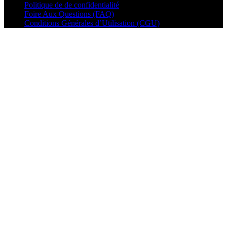
Politique de de confidentialité
Foire Aux Questions (FAQ)
Conditions Générales d’Utilisation (CGU)