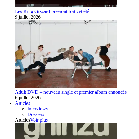
Les King Gizzard raveront fort cet été
9 juillet 2026
Adult DVD – nouveau single et premier album annoncés
6 juillet 2026
Articles
Interviews
Dossiers
Articles
Voir plus