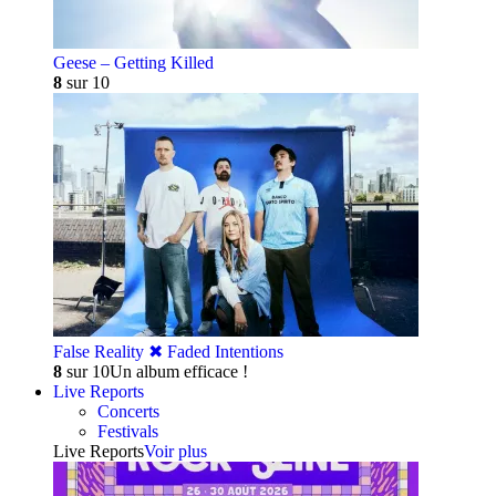
Geese – Getting Killed
8
sur 10
False Reality ✖︎ Faded Intentions
8
sur 10
Un album efficace !
Live Reports
Concerts
Festivals
Live Reports
Voir plus