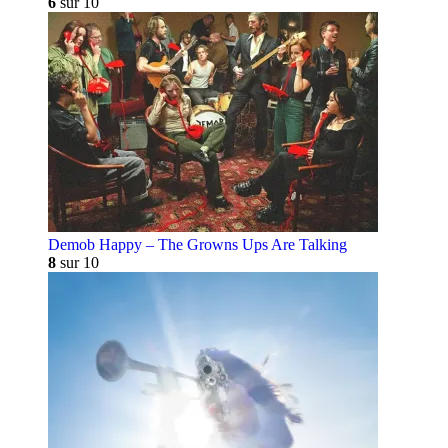
6
sur 10
Demob Happy – The Growns Ups Are Talking
8
sur 10