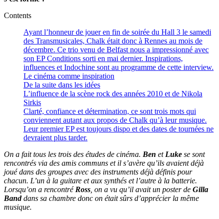
Contents
Ayant l’honneur de jouer en fin de soirée du Hall 3 le samedi
des Transmusicales, Chalk était donc à Rennes au mois de
décembre. Ce trio venu de Belfast nous a impressionné avec
son EP Conditions sorti en mai dernier. Inspirations,
influences et Indochine sont au programme de cette interview.
Le cinéma comme inspiration
De la suite dans les idées
L’influence de la scène rock des années 2010 et de Nikola
Sirkis
Clarté, confiance et détermination, ce sont trois mots qui
conviennent autant aux propos de Chalk qu’à leur musique.
Leur premier EP est toujours dispo et des dates de tournées ne
devraient plus tarder.
On a fait tous les trois des études de cinéma.
Ben
et
Luke
se sont
rencontrés via des amis communs et il s’avère qu’ils avaient déjà
joué dans des groupes avec des instruments déjà définis pour
chacun. L’un à la guitare et aux synthés et l’autre à la batterie.
Lorsqu’on a rencontré
Ross
, on a vu qu’il avait un poster de
Gilla
Band
dans sa chambre donc on était sûrs d’apprécier la même
musique.