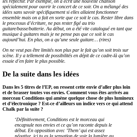
les réfléchir. Par exemple, on a écrit une nouvelle chanson
spécialement pour ouvrir le concert de ce soir. On a mélangé des
idées sans savoir spécifiquement si elles allaient fonctionner
ensemble mais on a fait en sorte que ce soit le cas. Rester libre dans
le processus d’écriture, ne pas rester figé au trio
guitare/basse/batterie. Au début, on a été vite catalogué en tant que
musique à guitares mais je ne pense pas que ce soit le cas
aujourd’hui. En plus, on a qu’une seule guitare… (rires)
On ne veut pas être limités non plus par le fait qu’on soit trois sur
scène. Il y a tellement de possibilités en dépit de ce cadre-là qu’on
essaie d’en faire le plus possible.
De la suite dans les idées
Dans les 5 titres de l’EP, on ressent cette envie d’aller plus loin
et de brasser toutes vos
envies. Comment vous êtes arrivés au
morceau Conditions qui amène quelque chose de plus lumineux
et d’électronique ? Est-ce d’ailleurs un indice vers ce qui attend
Chalk par la suite ?
‘
Définitivement, Conditions est le morceau qui
encapsule nos envies et ce qu’on raconte depuis le
début. En opposition avec ’Them’ qui est assez
négative, ici tu as la sensation de voir la lumière au