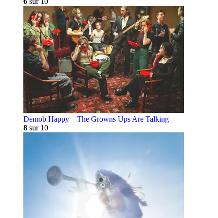
6
sur 10
Demob Happy – The Growns Ups Are Talking
8
sur 10