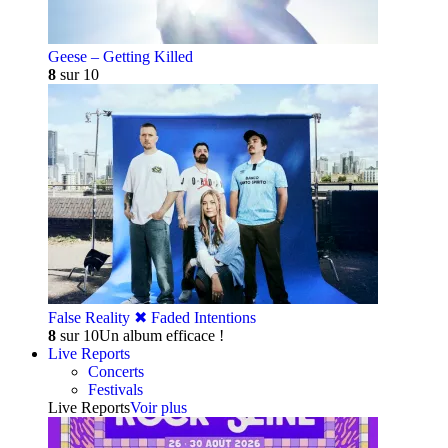
Geese – Getting Killed
8
sur 10
False Reality ✖︎ Faded Intentions
8
sur 10
Un album efficace !
Live Reports
Concerts
Festivals
Live Reports
Voir plus