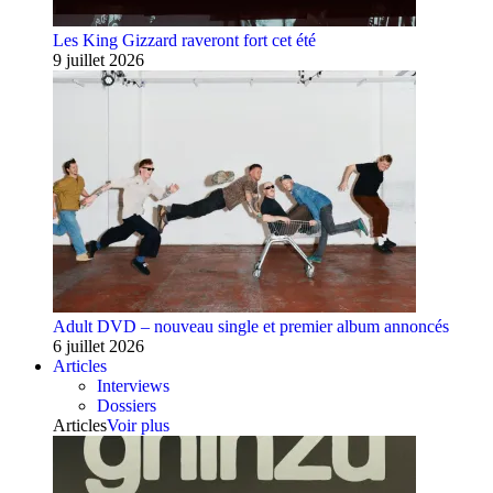
Les King Gizzard raveront fort cet été
9 juillet 2026
Adult DVD – nouveau single et premier album annoncés
6 juillet 2026
Articles
Interviews
Dossiers
Articles
Voir plus