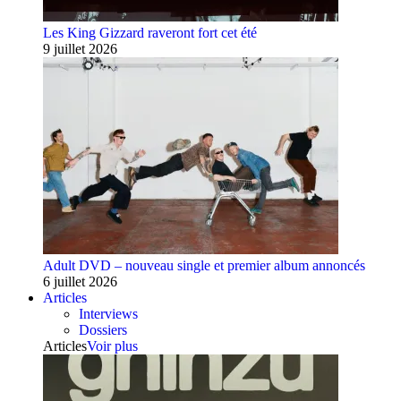
Les King Gizzard raveront fort cet été
9 juillet 2026
Adult DVD – nouveau single et premier album annoncés
6 juillet 2026
Articles
Interviews
Dossiers
Articles
Voir plus