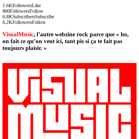
1.6K
Followers
Like
800
Followers
Follow
6.8K
Subscribers
Subscribe
6.2K
Followers
Follow
VisualMusic
, l’autre webzine rock parce que « ho,
on fait ce qu’on veut ici, tant pis si ça te fait pas
toujours plaisir. »