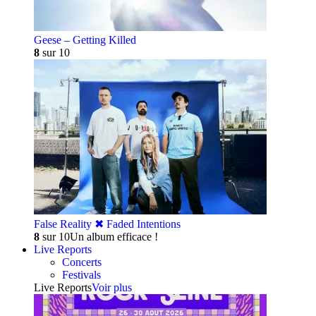
Geese – Getting Killed
8
sur 10
False Reality ✖︎ Faded Intentions
8
sur 10
Un album efficace !
Live Reports
Concerts
Festivals
Live Reports
Voir plus