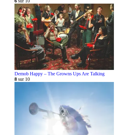
6
sur 10
Demob Happy – The Growns Ups Are Talking
8
sur 10