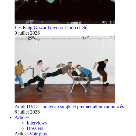
Les King Gizzard raveront fort cet été
9 juillet 2026
Adult DVD – nouveau single et premier album annoncés
6 juillet 2026
Articles
Interviews
Dossiers
Articles
Voir plus