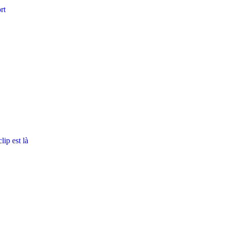
rt
ip est là