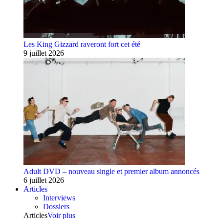
Les King Gizzard raveront fort cet été
9 juillet 2026
Adult DVD – nouveau single et premier album annoncés
6 juillet 2026
Articles
Interviews
Dossiers
Articles
Voir plus