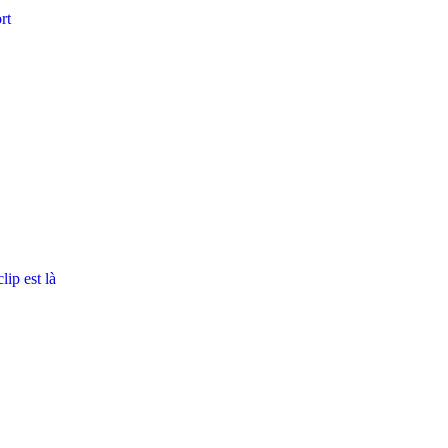
rt
ip est là