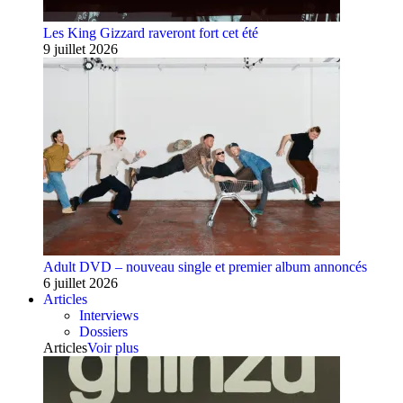
Les King Gizzard raveront fort cet été
9 juillet 2026
Adult DVD – nouveau single et premier album annoncés
6 juillet 2026
Articles
Interviews
Dossiers
Articles
Voir plus