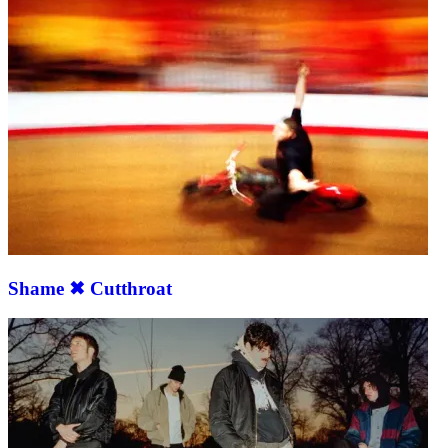
Shame ✖︎ Cutthroat