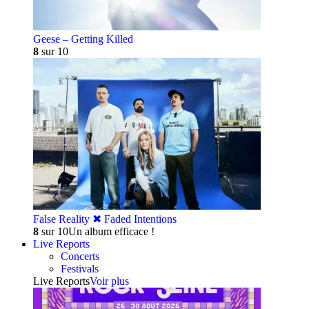
Geese – Getting Killed
8
sur 10
False Reality ✖︎ Faded Intentions
8
sur 10
Un album efficace !
Live Reports
Concerts
Festivals
Live Reports
Voir plus