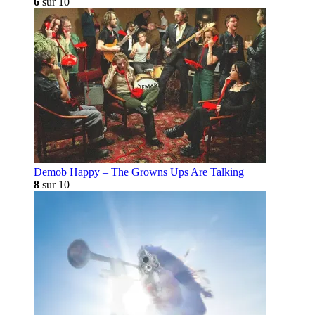
6
sur 10
Demob Happy – The Growns Ups Are Talking
8
sur 10