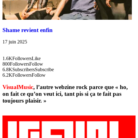
Shame revient enfin
17 juin 2025
1.6K
Followers
Like
800
Followers
Follow
6.8K
Subscribers
Subscribe
6.2K
Followers
Follow
VisualMusic
, l’autre webzine rock parce que « ho,
on fait ce qu’on veut ici, tant pis si ça te fait pas
toujours plaisir. »