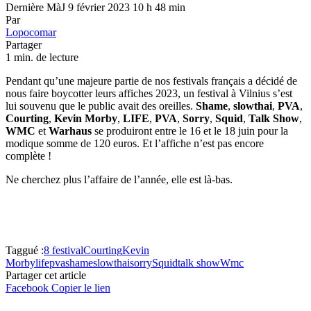
Dernière MàJ 9 février 2023 10 h 48 min
Par
Lopocomar
Partager
1 min. de lecture
Pendant qu’une majeure partie de nos festivals français a décidé de
nous faire boycotter leurs affiches 2023, un festival à Vilnius s’est
lui souvenu que le public avait des oreilles.
Shame
,
slowthai
,
PVA
,
Courting
,
Kevin Morby
,
LIFE
,
PVA
,
Sorry
,
Squid
,
Talk Show
,
WMC
et
Warhaus
se produiront entre le 16 et le 18 juin pour la
modique somme de 120 euros. Et l’affiche n’est pas encore
complète !
Ne cherchez plus l’affaire de l’année, elle est là-bas.
Taggué :
8 festival
Courting
Kevin
Morby
life
pva
shame
slowthai
sorry
Squid
talk show
Wmc
Partager cet article
Facebook
Copier le lien