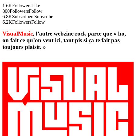
1.6K
Followers
Like
800
Followers
Follow
6.8K
Subscribers
Subscribe
6.2K
Followers
Follow
VisualMusic
, l’autre webzine rock parce que « ho,
on fait ce qu’on veut ici, tant pis si ça te fait pas
toujours plaisir. »