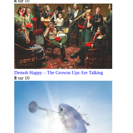
6
sur 10
Demob Happy – The Growns Ups Are Talking
8
sur 10