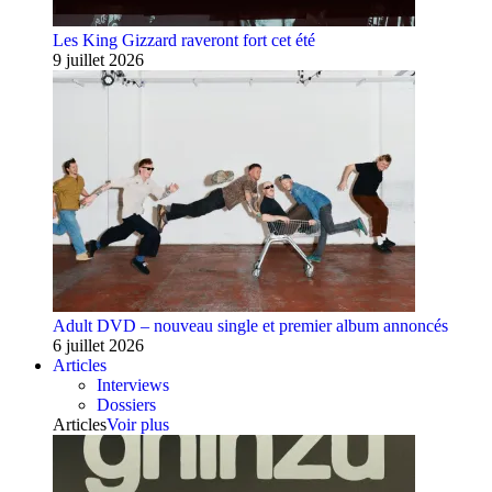
Les King Gizzard raveront fort cet été
9 juillet 2026
Adult DVD – nouveau single et premier album annoncés
6 juillet 2026
Articles
Interviews
Dossiers
Articles
Voir plus