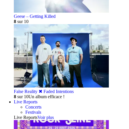
Geese – Getting Killed
8
sur 10
False Reality ✖︎ Faded Intentions
8
sur 10
Un album efficace !
Live Reports
Concerts
Festivals
Live Reports
Voir plus