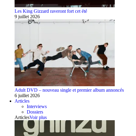
Les King Gizzard raveront fort cet été
9 juillet 2026
Adult DVD – nouveau single et premier album annoncés
6 juillet 2026
Articles
Interviews
Dossiers
Articles
Voir plus