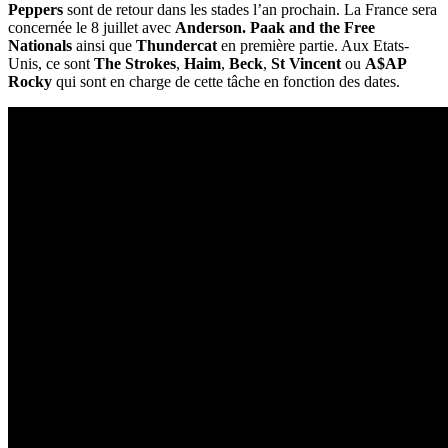
Peppers
sont de retour dans les stades l’an prochain. La France sera
concernée le 8 juillet avec
Anderson. Paak and the Free
Nationals
ainsi que
Thundercat
en première partie. Aux Etats-
Unis, ce sont
The Strokes
,
Haim
,
Beck
,
St Vincent
ou
A$AP
Rocky
qui sont en charge de cette tâche en fonction des dates.