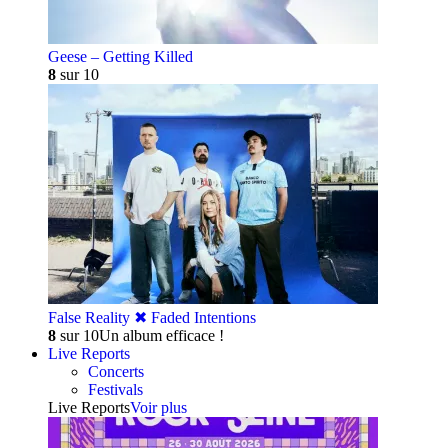
Geese – Getting Killed
8
sur 10
False Reality ✖︎ Faded Intentions
8
sur 10
Un album efficace !
Live Reports
Concerts
Festivals
Live Reports
Voir plus