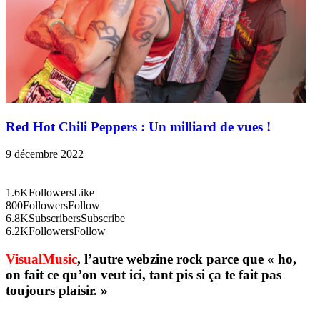
Red Hot Chili Peppers : Un milliard de vues !
9 décembre 2022
1.6K
Followers
Like
800
Followers
Follow
6.8K
Subscribers
Subscribe
6.2K
Followers
Follow
VisualMusic
, l’autre webzine rock parce que « ho,
on fait ce qu’on veut ici, tant pis si ça te fait pas
toujours plaisir. »