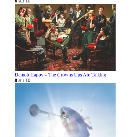
6
sur 10
Demob Happy – The Growns Ups Are Talking
8
sur 10