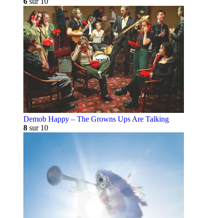
6
sur 10
Demob Happy – The Growns Ups Are Talking
8
sur 10