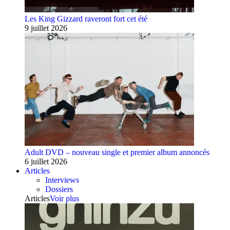
Les King Gizzard raveront fort cet été
9 juillet 2026
Adult DVD – nouveau single et premier album annoncés
6 juillet 2026
Articles
Interviews
Dossiers
Articles
Voir plus