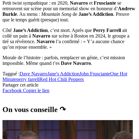
Petit twist sympathique : en 2020,
Navarro
et
Frusciante
se
retrouvent sur scène pour un memorial show en honneur d’
Andrew
Burkle
. Au menu :
Mountain Song
de
Jane’s Addiction
. Preuve
que le temps guérit (presque) tout.
Côté
Jane’s Addiction
, c’est mort. Après que
Perry Farrell
ait
collé un pain à
Navarro
sur scène à Boston en 2024, le groupe a
tiré sa révérence.
Navarro
l’a confirmé : « Y’a aucune chance
qu’on rejoue ensemble. »
Morale de l’histoire : parfois, remplacer un génie, c’est mission
impossible. Même quand t’es
Dave Navarro
.
Taggué :
Dave Navarro
Jane's Addiction
John Frusciante
One Hot
Minute
perry farrell
Red Hot Chili Peppers
Partager cet article
Facebook
Copier le lien
On vous conseille ↷