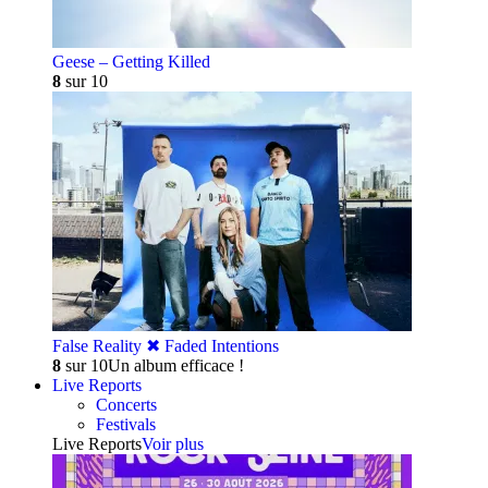
Geese – Getting Killed
8
sur 10
False Reality ✖︎ Faded Intentions
8
sur 10
Un album efficace !
Live Reports
Concerts
Festivals
Live Reports
Voir plus