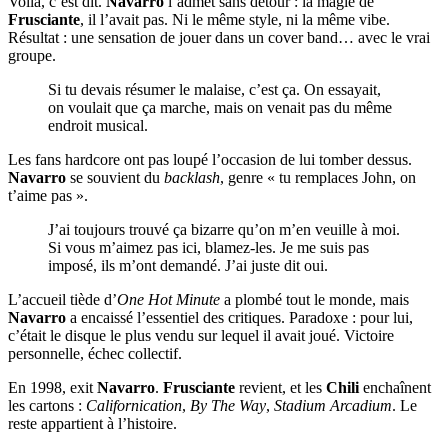
Voilà, c’est dit.
Navarro
l’admet sans détour : la magie de
Frusciante
, il l’avait pas. Ni le même style, ni la même vibe.
Résultat : une sensation de jouer dans un cover band… avec le vrai
groupe.
Si tu devais résumer le malaise, c’est ça. On essayait,
on voulait que ça marche, mais on venait pas du même
endroit musical.
Les fans hardcore ont pas loupé l’occasion de lui tomber dessus.
Navarro
se souvient du
backlash
, genre « tu remplaces John, on
t’aime pas ».
J’ai toujours trouvé ça bizarre qu’on m’en veuille à moi.
Si vous m’aimez pas ici, blamez-les. Je me suis pas
imposé, ils m’ont demandé. J’ai juste dit oui.
L’accueil tiède d’
One Hot Minute
a plombé tout le monde, mais
Navarro
a encaissé l’essentiel des critiques. Paradoxe : pour lui,
c’était le disque le plus vendu sur lequel il avait joué. Victoire
personnelle, échec collectif.
En 1998, exit
Navarro
.
Frusciante
revient, et les
Chili
enchaînent
les cartons :
Californication
,
By The Way
,
Stadium Arcadium
. Le
reste appartient à l’histoire.