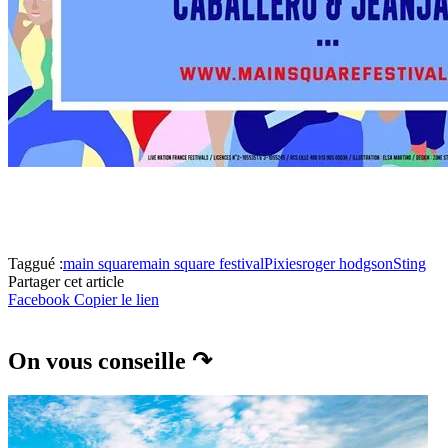
Taggué :
main square
main square festival
Pixies
roger hodgson
Sting
Partager cet article
Facebook
Copier le lien
On vous conseille ↷