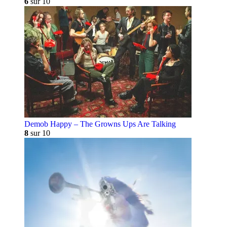
6
sur 10
Demob Happy – The Growns Ups Are Talking
8
sur 10