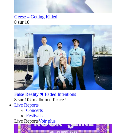
Geese – Getting Killed
8
sur 10
False Reality ✖︎ Faded Intentions
8
sur 10
Un album efficace !
Live Reports
Concerts
Festivals
Live Reports
Voir plus