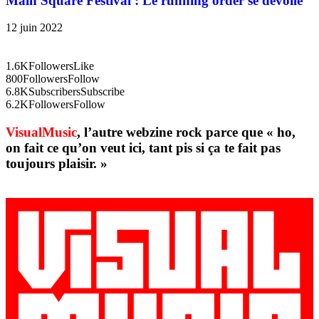
Main Square Festival : Le running order se dévoile
12 juin 2022
1.6K
Followers
Like
800
Followers
Follow
6.8K
Subscribers
Subscribe
6.2K
Followers
Follow
VisualMusic
, l’autre webzine rock parce que « ho,
on fait ce qu’on veut ici, tant pis si ça te fait pas
toujours plaisir. »