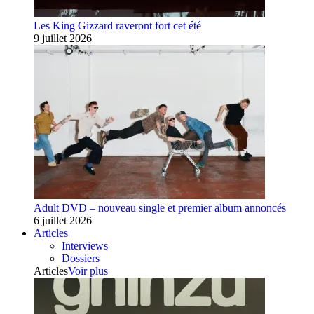
Les King Gizzard raveront fort cet été
9 juillet 2026
Adult DVD – nouveau single et premier album annoncés
6 juillet 2026
Articles
Interviews
Dossiers
Articles
Voir plus